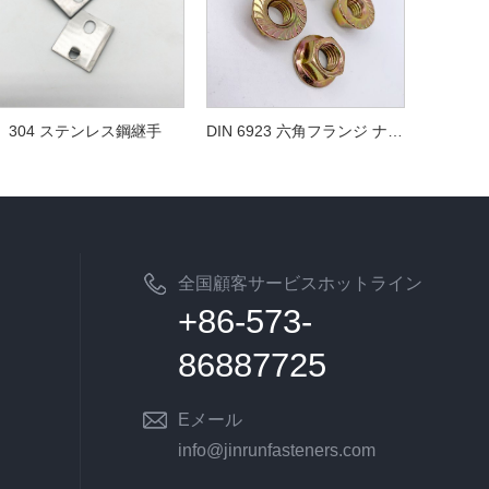
304 ステンレス鋼継手
DIN 6923 六角フランジ ナット
全国顧客サービスホットライン
+86-573-
86887725
Eメール
info@jinrunfasteners.com