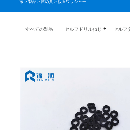
家
>
製品
>
留め具
> 接着ワッシャー
すべての製品
セルフドリルねじ
セルフ