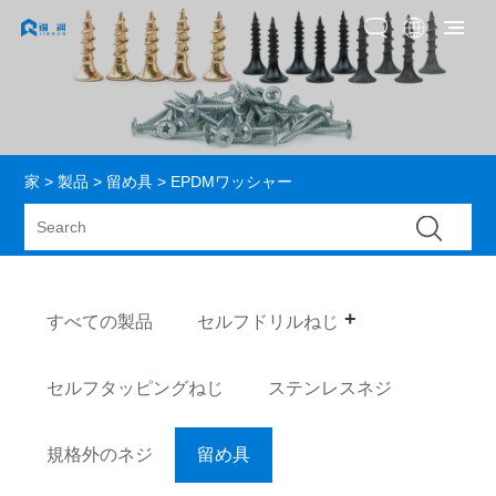
家
>
製品
>
留め具
> EPDMワッシャー
すべての製品
セルフドリルねじ
セルフタッピングねじ
ステンレスネジ
規格外のネジ
留め具