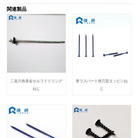
関連製品
二条六角座金セルフドリリング
青ラスパート角穴皿タッピンね
ねじ
じ