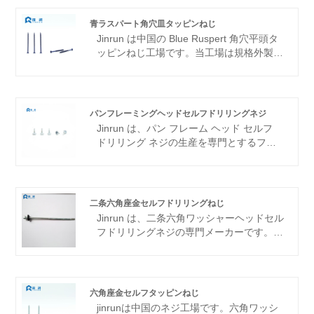
青ラスパート角穴皿タッピンねじ
Jinrun は中国の Blue Ruspert 角穴平頭タ
ッピンねじ工場です。当工場は規格外製品
の研究開発に力を入れており、製品の品質
に重点を置いており、高品質の規格外ネジ
のサプライヤーです。
パンフレーミングヘッドセルフドリリングネジ
Jinrun は、パン フレーム ヘッド セルフ
ドリリング ネジの生産を専門とするファ
スナー サプライヤーおよび工場であり、
厳格な品質管理基準で有名です。当社は品
質が企業の生命線であることを認識してお
り、原材料の選択から生産プロセス、最終
二条六角座金セルフドリリングねじ
検査に至るまで、あらゆる段階を厳格に管
Jinrun は、二条六角ワッシャーヘッドセル
理しています。 Jinrun の製品はすべて
フドリリングネジの専門メーカーです。工
ISO 国際品質管理システム認証に合格して
場は先進的な技術と設備を導入し、専門の
おり、お客様に最高の品質と最も信頼性の
技術チームを訓練し、さまざまなタイプの
高い製品を提供しています。
穴あけネジの開発に重点を置いています。
六角座金セルフタッピンねじ
jinrunは中国のネジ工場です。六角ワッシ