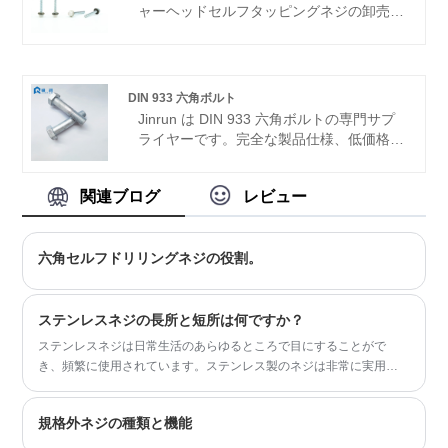
ャーヘッドセルフタッピングネジの卸売、
または小売、在庫のある製品もあります。
製品は主に輸出されており、主な市場は南
米、北米、東南アジアなどです。
DIN 933 六角ボルト
Jinrun は DIN 933 六角ボルトの専門サプ
ライヤーです。完全な製品仕様、低価格、
優れた品質、自動包装ラインは、信頼でき
る強力な工場です。
関連ブログ
レビュー
六角セルフドリリングネジの役割。
ステンレスネジの長所と短所は何ですか？
ステンレスネジは日常生活のあらゆるところで目にすることがで
き、頻繁に使用されています。ステンレス製のネジは非常に実用的
です。しかし、その利点と欠点をいくつか知っていますか?一緒に見
てみましょう
規格外ネジの種類と機能