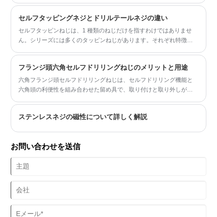
セルフタッピングネジとドリルテールネジの違い
セルフタッピンねじは、1 種類のねじだけを指すわけではありませ
ん。シリーズには多くのタッピンねじがあります。それぞれ特徴や
用途が異なります。
フランジ頭六角セルフドリリングねじのメリットと用途
六角フランジ頭セルフドリリングねじは、セルフドリリング機能と
六角頭の利便性を組み合わせた留め具で、取り付けと取り外しが簡
単です。これらのネジは従来のファスナーに比べて多くの利点があ
り、安全で信頼性の高い締結ソリューションを必要とする建築、屋
ステンレスネジの磁性について詳しく解説
根、その他の業界で一般的に使用されています。
お問い合わせを送信