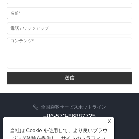
送信
全国顧客サービスホットライン
+86-573-86887725
X
Eメール
当社は Cookie を使用して、より良いブラウ
info@jinrunfasteners.com
ジング体験を提供し、サイトのトラフィッ