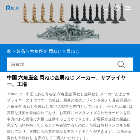
家
>
製品
>
六角座金 両ねじ金属ねじ
中国 六角座金 両ねじ金属ねじ メーカー、サプライヤ
ー、工場
Jinrun は、中国にある有名な 六角座金 両ねじ金属ねじ メーカーおよびサ
プライヤーの 1 つです。当社は、最新の販売デザインを備えた最高品質の
六角座金 両ねじ金属ねじ 製品の製造を専門としています。当社の工場には
高度な技術が装備されており、お客様にカスタマイズされたサービスを競
争力のある価格で大量に提供することができます。お客様が当社の製品に
完全な信頼を持っていることを確認するために、当社は無料サンプルを提
供しており、事前に高品質の製品をテストすることができます。 六角座金
両ねじ金属ねじ を安心してご購入いただけます。