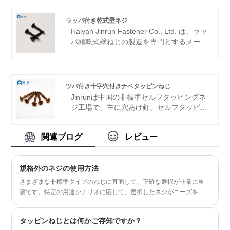
ーです。ここで、当社のポジドライブ皿頭
パイプネイルセルフタッピンねじを新規お
ラッパ付き乾式壁ネジ
よび既存のすべてのお客様にご紹介できる
Haiyan Jinrun Fastener Co., Ltd. は、ラッ
ことをうれしく思います。
パ頭乾式壁ねじの製造を専門とするメーカ
ーです。同社は創業以来、ファスナーの生
産と研究開発に注力し、先進の設備と技術
を駆使して高品質な自動車、鉄骨構造物、
高力ボルトなどを生み出し、業界で有名な
ツバ付き十字穴付きナベタッピンねじ
ファスナーメーカーとなっています。およ
Jinrunは中国の非標準セルフタッピングネ
びその他の製品。
ジ工場で、主に穴あけ釘、セルフタッピン
グ釘、繊維板釘、乾式壁釘、非標準ネジ、
カラー付き十字穴付きなべタッピンネジな
関連ブログ
レビュー
どを生産しており、強力な品質のサプライ
ヤーです。
規格外のネジの使用方法
さまざまな非標準タイプのねじに直面して、正確な選択が非常に重
要です。特定の用途シナリオに応じて、選択したネジがニーズを完
全に満たし、最高の固定効果を達成できるように、ネジの長さ、ネ
ジ山の深さ、モデルなどの重要なパラメータを慎重に検討する必要
タッピンねじとは何かご存知ですか？
があります。