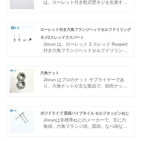
は、ローレット付き乾式壁ネジを生産する
工場です。当社の製品はねじ、ナットなど
多岐にわたり、機械、建築、自動車などの
分野で幅広く使用されています。当社は常
に顧客を中心とし、サービスの品質とレベ
ローレット付き六角フランジヘッドセルフドリリング
ルを常に向上させます。
ネジ2スレッドラスパート
Jinrun は、ローレット 2 スレッド Ruspert
付き六角フランジヘッドセルフドリリング
ねじのメーカーです。同社は、製品の品質
を保証するために非標準ねじの研究開発チ
ームを擁し、工場の総合力で信頼できる品
六角ナット
質です。
Jinrun はプロのナット サプライヤーであ
り、六角ナットが主な製品で、卸売ナット
または小売ナットが可能です。ナッツの在
庫があり、高品質のサプライヤーです。
ポジドライブ 皿頭パイプネイル セルフタッピンねじ
Jinrunは非標準ねじのメーカーで、主に六
角頭、六角フランジ頭、皿頭、なべ頭など
のネジを生産しており、年間輸出トン数は
10,000トン以上であり、強力なサプライヤ