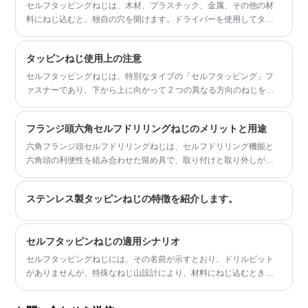
セルフタッピングねじは、木材、プラスチック、金属、その他の材
料にねじ込むと、独自の穴を開けます。ドライバーを使用してタッ
ピンねじを取り付けると、正確に一致するねじ山を作成できます。
タッピンねじ使用上の注意
セルフタッピングねじは、特別なタイプの「セルフタッピング」フ
ァスナーであり、下から上に向かって 2 つの異なる方向のねじを組
み合わせたユニークなデザインを備えています。
フランジ頭六角セルフドリリングねじのメリットと用途
六角フランジ頭セルフドリリングねじは、セルフドリリング機能と
六角頭の利便性を組み合わせた留め具で、取り付けと取り外しが簡
単です。これらのネジは従来のファスナーに比べて多くの利点があ
り、安全で信頼性の高い締結ソリューションを必要とする建築、屋
ステンレス製タッピンねじの特徴を紹介します。
根、その他の業界で一般的に使用されています。
セルフタッピンねじの適用シナリオ
セルフタッピングねじには、その名前が示すとおり、ドリルビット
がありませんが、特殊なねじ山設計により、材料にねじ込むときに
ねじ山を切ることができるため、事前の穴あけが不要になります。